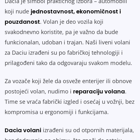
Dacia je simbol praktičnog izbora – automobili
koji nude
jednostavnost, ekonomičnost i
pouzdanost
. Volan je deo vozila koji
svakodnevno koristite, pa je važno da bude
funkcionalan, udoban i trajan. Naši liveni volani
za Daciu izrađeni su po fabričkoj tehnologiji i
prilagođeni tako da odgovaraju svakom modelu.
Za vozače koji žele da osveže enterijer ili obnove
postojeći volan, nudimo i
reparaciju volana
.
Time se vraća fabrički izgled i osećaj u vožnji, bez
kompromisa u ergonomiji i funkcijama.
Dacia volani
izrađeni su od otpornih materijala,