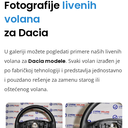
Fotografije
livenih
volana
za Dacia
U galeriji možete pogledati primere naših livenih
volana za
Dacia modele
. Svaki volan izrađen je
po fabričkoj tehnologiji i predstavlja jednostavno
i pouzdano rešenje za zamenu starog ili
oštećenog volana.