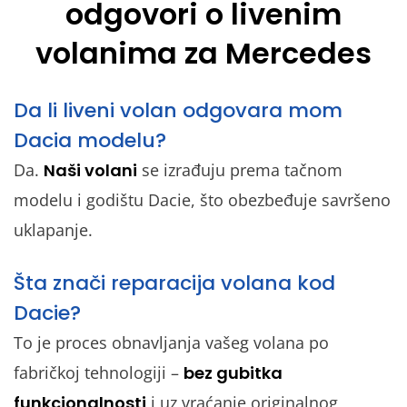
odgovori o livenim
volanima za Mercedes
Da li liveni volan odgovara mom
Dacia modelu?
Da.
Naši volani
se izrađuju prema tačnom
modelu i godištu Dacie, što obezbeđuje savršeno
uklapanje.
Šta znači reparacija volana kod
Dacie?
To je proces obnavljanja vašeg volana po
fabričkoj tehnologiji –
bez gubitka
funkcionalnosti
i uz vraćanje originalnog