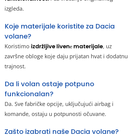
izgleda.
Koje materijale koristite za Dacia
volane?
Koristimo
izdržljive livenе materijale
, uz
završne obloge koje daju prijatan hvat i dodatnu
trajnost.
Da li volan ostaje potpuno
funkcionalan?
Da. Sve fabričke opcije, uključujući airbag i
komande, ostaju u potpunosti očuvane.
Zašto izabrati naše Dacia volane?