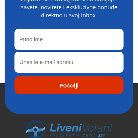
savete, novitete i ekskluzivne ponude
direktno u svoj inbox.