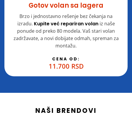
Gotov volan sa lagera
Brzo i jednostavno rešenje bez čekanja na
izradu.
Kupite već repariran volan
iz naše
ponude od preko 80 modela. Vaš stari volan
zadržavate, a novi dobijate odmah, spreman za
montažu.
CENA OD:
11.700 RSD
NAŠI BRENDOVI