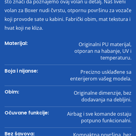
što znači da poznajemo ovaj volan u detalj. Naš liveni
volan za Boxer nudi čvrstu, otpornu površinu za vozače
koji provode sate u kabini. Fabrički obim, mat tekstura i
hvat koji ne kliza.
Materijal:
Originalni PU materijal,
otporan na habanje, UV i
temperaturu.
Boja i nijanse:
Precizno usklađene sa
enterijerom vašeg modela.
Obim:
Originalne dimenzije, bez
dodavanja na debljini.
Očuvane funkcije:
Airbag i sve komande ostaju
potpuno funkcionalni.
Bez šavova:
Kompaktna površina, bez