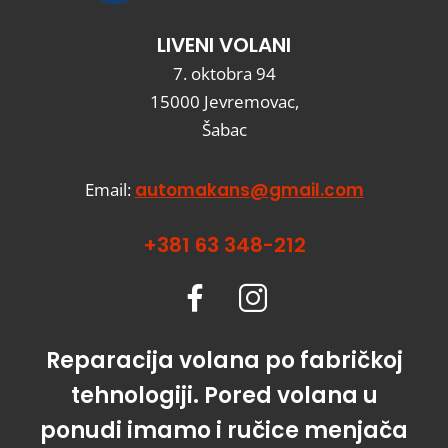
LIVENI VOLANI
7. oktobra 94
15000 Jevremovac,
Šabac
Email:
automakans@gmail.com
+381 63 348-212
Reparacija volana po fabričkoj
tehnologiji. Pored volana u
ponudi imamo i ručice menjača