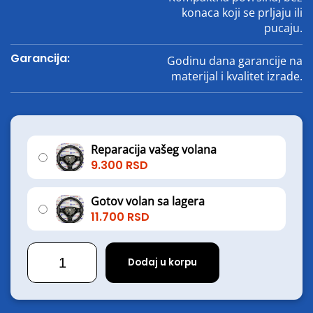
konaca koji se prljaju ili
pucaju.
Garancija:
Godinu dana garancije na
materijal i kvalitet izrade.
Reparacija vašeg volana
9.300
RSD
Gotov volan sa lagera
11.700
RSD
Peugeot
Boxer
Dodaj u korpu
količina