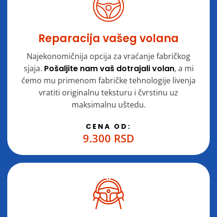
Reparacija vašeg volana
Najekonomičnija opcija za vraćanje fabričkog
sjaja.
Pošaljite nam vaš dotrajali volan
, a mi
ćemo mu primenom fabričke tehnologije livenja
vratiti originalnu teksturu i čvrstinu uz
maksimalnu uštedu.
CENA OD:
9.300 RSD