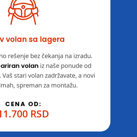
v volan sa lagera
no rešenje bez čekanja na izradu.
ariran volan
iz naše ponude od
Vaš stari volan zadržavate, a novi
dmah, spreman za montažu.
CENA OD:
11.700 RSD