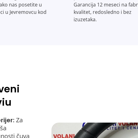
ako nas posetite u
Garancija 12 meseci na fabr
ici u Jevremovcu kod
kvalitet, redosledno i bez
izuzetaka.
veni
viu
ijer:
Za
aša
unosti čuva