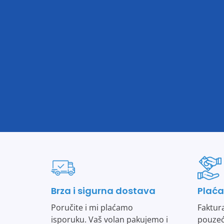
Brza i sigurna dostava
Plaća
Poručite i mi plaćamo
Faktura
isporuku. Vaš volan pakujemo i
pouzeć