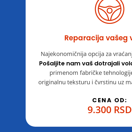
Reparacija vašeg 
Najekonomičnija opcija za vraćanj
Pošaljite nam vaš dotrajali vo
primenom fabričke tehnologije 
originalnu teksturu i čvrstinu uz 
CENA OD:
9.300 RSD