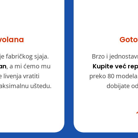
volana
Goto
e fabričkog sjaja.
Brzo i jednostav
lan
, a mi ćemo mu
Kupite već rep
livenja vratiti
preko 80 modela. 
maksimalnu uštedu.
dobijate o