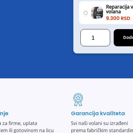
Reparacija 
volana
9.300
RSD
Škoda
Octavia
Doda
količina
nje
Garancija kvaliteta
 za firme, uplata
Svi naši volani su izrađeni
em ili gotovinom na licu
prema fabričkim standardi