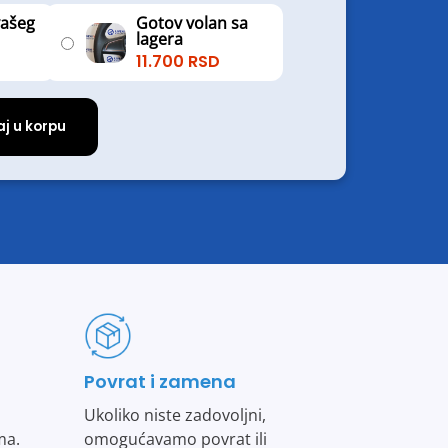
vašeg
Gotov volan sa
lagera
11.700
RSD
j u korpu
Povrat i zamena
Ukoliko niste zadovoljni,
ma.
omogućavamo povrat ili