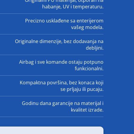
Originalni PU materijal, otporan na
habanje, UV i temperaturu.
Precizno usklađene sa enterijerom
vašeg modela.
Originalne dimenzije, bez dodavanja na
debljini.
Airbag i sve komande ostaju potpuno
funkcionalni.
Kompaktna površina, bez konaca koji
se prljaju ili pucaju.
Godinu dana garancije na materijal i
kvalitet izrade.