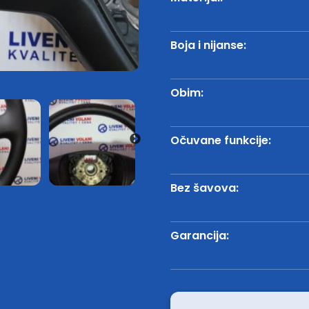
Boja i nijanse:
Obim:
Očuvane funkcije:
Bez šavova:
Garancija: