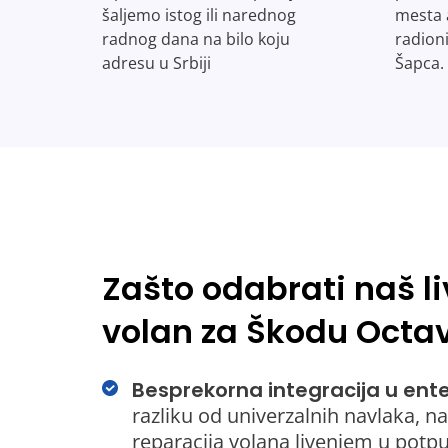
šaljemo istog ili narednog
mesta 
radnog dana na bilo koju
radion
adresu u Srbiji
Šapca.
Zašto odabrati naš li
volan za Škodu Octa
Besprekorna integracija u enter
razliku od univerzalnih navlaka, n
reparacija volana livenjem u potp