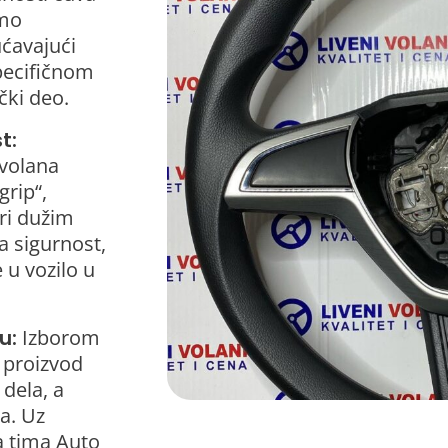
amo
ćavajući
pecifičnom
čki deo.
t:
 volana
grip“,
pri dužim
a sigurnost,
u vozilo u
u:
Izborom
e proizvod
 dela, a
a. Uz
a tima Auto