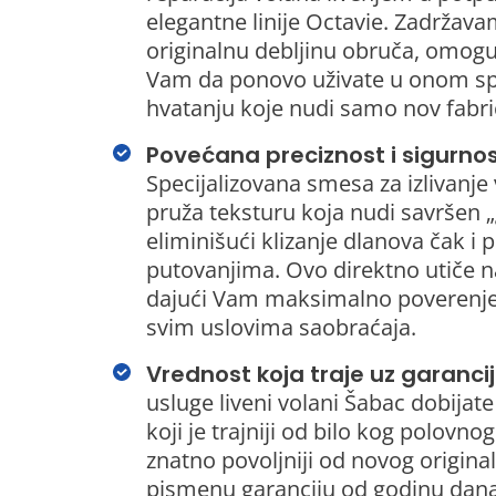
elegantne linije Octavie. Zadržav
originalnu debljinu obruča, omogu
Vam da ponovo uživate u onom s
hvatanju koje nudi samo nov fabri
Povećana preciznost i sigurnos
Specijalizovana smesa za izlivanje
pruža teksturu koja nudi savršen „
eliminišući klizanje dlanova čak i 
putovanjima. Ovo direktno utiče n
dajući Vam maksimalno poverenje 
svim uslovima saobraćaja.
Vrednost koja traje uz garancij
usluge liveni volani Šabac dobijat
koji je trajniji od bilo kog polovnog
znatno povoljniji od novog original
pismenu garanciju od godinu dan