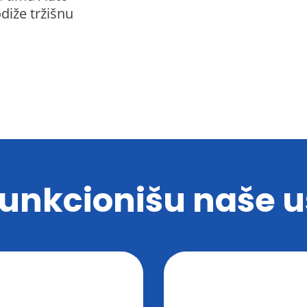
diže tržišnu
funkcionišu naše u