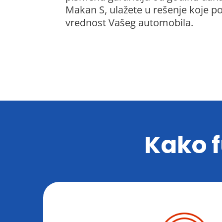
Makan S, ulažete u rešenje koje po
vrednost Vašeg automobila.
Kako 