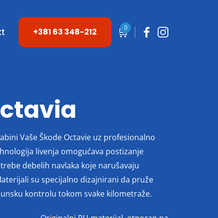
0
🛒
kt
+381 63 348-212
ctavia
kabini Vaše Škode Octavie uz profesionalno
ehnologija livenja omogućava postizanje
otrebe debelih navlaka koje narušavaju
Materijali su specijalno dizajnirani da pruže
hunsku kontrolu tokom svake kilometraže.