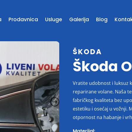
a
Prodavnica
Usluge
Galerija
Blog
Konta
ŠKODA
Škoda O
Vratite udobnost i luksuz 
reparirane volane. Naša t
fabričkog kvaliteta bez up
estetiku i osećaj u vožnji. 
otpornost na habanje i vr
Materijal: