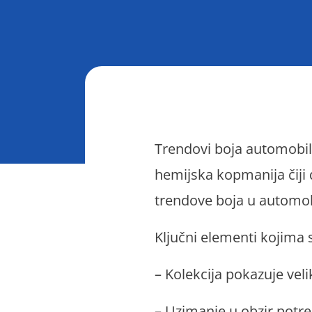
Trendovi boja automobil
hemijska kopmanija čiji 
trendove boja u automobi
Ključni elementi kojima 
– Kolekcija pokazuje vel
– Uzimanje u obzir potre