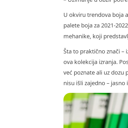
U okviru trendova boja a
palete boja za 2021-2022
mehanike, koji predstav
Šta to praktično znači – i
ova kolekcija izranja. Po
već poznate ali uz dozu 
nisu išli zajedno – jasno