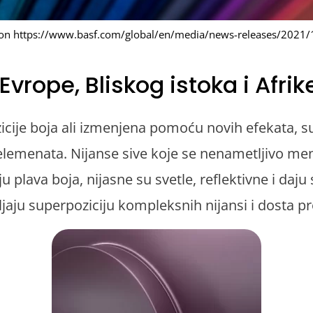
ion https://www.basf.com/global/en/media/news-releases/2021/
 Evrope, Bliskog istoka i Afrik
icije boja ali izmenjena pomoću novih efekata, su
 elemenata. Nijanse sive koje se nenametljivo me
ju plava boja, nijasne su svetle, reflektivne i daju
ljaju superpoziciju kompleksnih nijansi i dosta p