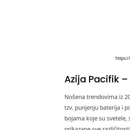
https:
Azija Pacifik
–
Nošena trendovima iz 202
tzv. punjenju baterija i 
bojama koje su svetele, 
prikazane sve različitost