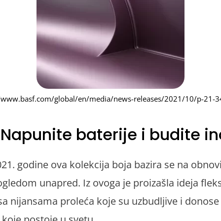
//www.basf.com/global/en/media/news-releases/2021/10/p-21-3
 Napunite baterije i budite in
1. godine ova kolekcija boja bazira se na obnovi
pogledom unapred. Iz ovoga je proizašla ideja fleks
sa nijansama proleća koje su uzbudljive i donose
i koje postoje u svetu.