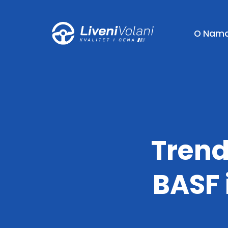
O Nam
Trend
BASF 