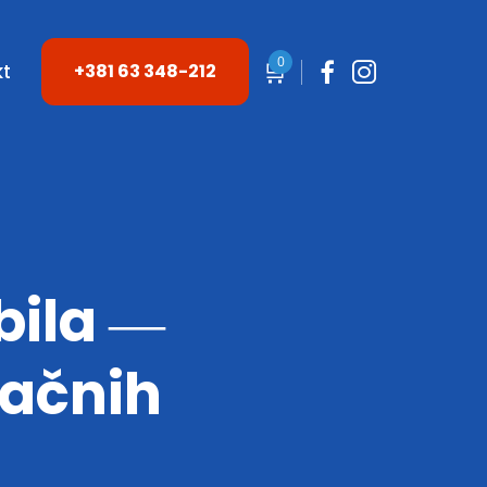
0
🛒
kt
+381 63 348-212
bila ―
načnih