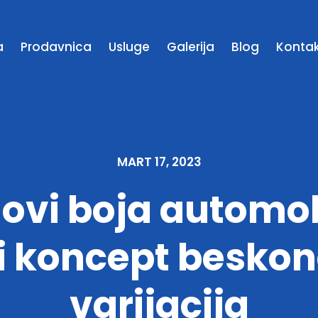
a
Prodavnica
Usluge
Galerija
Blog
Konta
MART 17, 2023
ovi boja automo
i koncept besko
varijacija