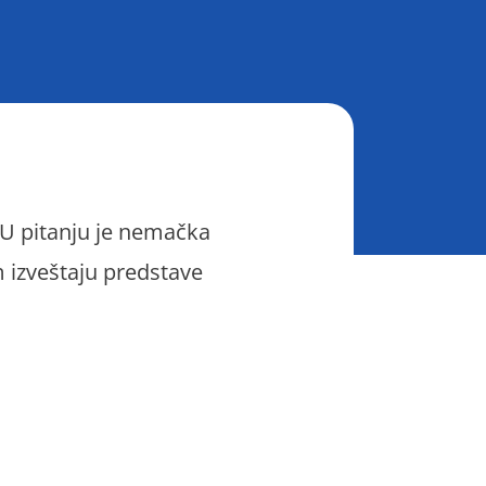
 U pitanju je nemačka
m izveštaju predstave