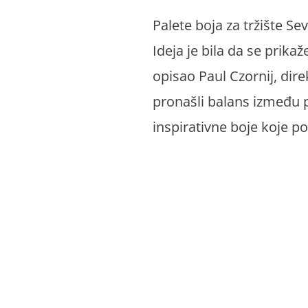
Palete boja za tržište Se
Ideja je bila da se prika
opisao Paul Czornij, dire
pronašli balans između pr
inspirativne boje koje po