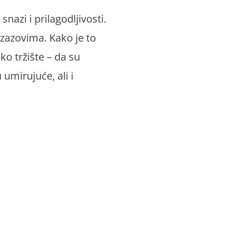
nazi i prilagodljivosti.
izazovima. Kako je to
ko tržište – da su
umirujuće, ali i