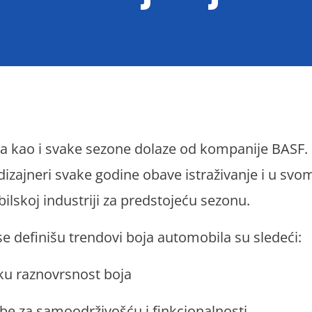
a kao i svake sezone dolaze od kompanije BASF.
dizajneri svake godine obave istraživanje i u svo
lskoj industriji za predstojeću sezonu.
se definišu trendovi boja automobila su sledeći:
iku raznovrsnost boja
be za samoodrživošću i finkcionalnosti