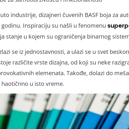
uto industrije, dizajneri čuvenih BASF boja za au
 godinu. Inspiraciju su našli u fenomenu
superpo
lja stanje u kojem su ograničenja binarnog siste
zlazi se iz jednostavnosti, a ulazi se u svet beskon
stoje različite vrste dizajna, od koji su neke razig
provokativnih elemenata. Takođe, dolazi do mešan
 i haotičnno u isto vreme.