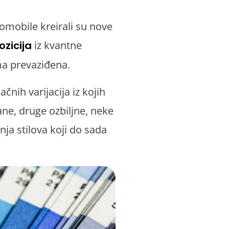
tomobile kreirali su nove
zicija
iz kvantne
ma prevaziđena.
ačnih varijacija iz kojih
rane, druge ozbiljne, neke
ja stilova koji do sada